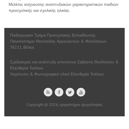
Μελέτες ανίχνευσης αναπτυξιακών χαρακτηριστικών παιδιών
προσχολικής και σχολικής ηλικίας
Παιδαγωγικό Τμήμα Προσχολικής Εκπαίδευσης
Πανεπιστήμιο Θεσσαλίας Αργοναυτών & Φιλελλήνων
38221, Βόλος
Σχεδιασμός και ανάπτυξη ιστοτόπου Σεβαστή Θεοδοσίου &
Ελευθερία Τσέλιου
Λογότυπο & Φωτογραφικό υλικό Ελευθερία Τσέλιου
Copyright © 2026, εργαστήριο ψυχολογίας