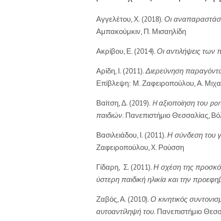
Αγγελέτου, Χ. (2018).
Οι αναπαραστάσει
Αμπακούμκιν, Π. Μισαηλίδη
Ακρίβου, Ε. (2014).
Οι αντιλήψεις των π
Αρίδη, Ι. (2011).
Διερεύνηση παραγόντων
Επίβλεψη: Μ. Ζαφειροπούλου, Α. Μιχ
Βαίτση, Δ. (2019).
H
αξιοποίηση του port
παιδιών
. Πανεπιστήμιο Θεσσαλίας, Βό
Βασιλειάδου, Ι. (2011).
Η σύνδεση του γ
Ζαφειροπούλου, X. Ρούσση
Γίδαρη, Σ. (2011).
Η σχέση της προσκό
ύστερη παιδική ηλικία και την προεφη
Ζαβός, Α. (2010).
Ο κινητικός συντονισ
αυτοαντίληψή του
. Πανεπιστήμιο Θεσσ