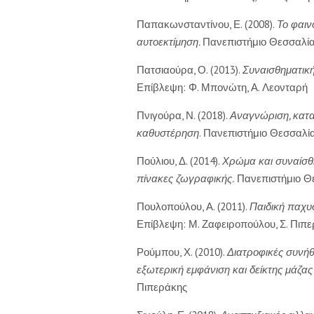
Παπακωνσταντίνου, Ε. (2008).
Το φαιν
αυτοεκτίμηση.
Πανεπιστήμιο Θεσσαλίας
Πατσιαούρα, Ο. (2013).
Συναισθηματικ
Επίβλεψη: Φ. Μπονώτη, Α. Λεονταρή
Πνιγούρα, Ν. (2018).
Αναγνώριση, κατα
καθυστέρηση
. Πανεπιστήμιο Θεσσαλία
Πούλιου, Δ. (2014).
Χρώμα και συναίσθη
πίνακες ζωγραφικής.
Πανεπιστήμιο Θε
Πουλοπούλου, Α. (2011).
Παιδική παχυ
Επίβλεψη: Μ. Ζαφειροπούλου, Σ. Πιπ
Ρούμπου, Χ. (2010).
Διατροφικές συνήθε
εξωτερική εμφάνιση και δείκτης μάζα
Πιπεράκης