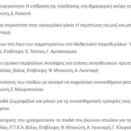
ουργικότητα: Η επίδραση της τηλεθέασης στη δημιουργική σκέψη παι
ώτη, Δ. Κακανά.
α στερεότυπα στην προσχολική ηλικία. Η περίπτωση του ροζ και μπ
νταρή
ήτων στο λόγο των συμμετεχόντων στο διαδικτυακό παιχνίδι ρόλων 
ς. Επίβλεψη: Ε. Τσέλιου, Γ. Αμπακούμκιν
ο σχολικό περιβάλλον: Αντιλήψεις και στάσεις εκπαιδευτικών πρωτ
σαλίας, Βόλος. Επίβλεψη: Φ. Μπονώτη, Α. Λεονταρή
ανότητας των παιδιών με αυτισμό να εκφράσουν συναισθήματα μέσα
νώτη, Σ. Μαυροπούλου
ιδιά ζωγραφίζουν και μιλούν για τις συναισθηματικές εμπειρίες τους
δρέου
τηγικές που χρησιμοποιούν τα παιδιά που βιώνουν απώλεια για τη
ας, Π.Τ.Ε.Α, Βόλος. Επίβλεψη: Φ. Μπονώτη, Α. Λεονταρή, Γ. Κλεφτ