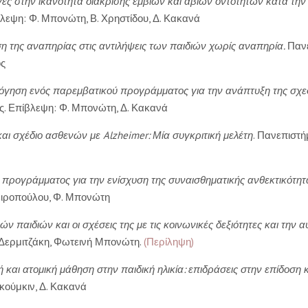
ές στην ικανότητα διάκρισης έμβιων και άβιων οντοτήτων κατά την
λεψη: Φ. Μπονώτη, Β. Χρηστίδου, Δ. Κακανά
η της αναπηρίας στις αντιλήψεις των παιδιών χωρίς αναπηρία.
Πανε
ός
όγηση ενός παρεμβατικού προγράμματος για την ανάπτυξη της σχεδ
ος. Επίβλεψη: Φ. Μπονώτη, Δ. Κακανά
και σχέδιο ασθενών με Alzheimer: Μία συγκριτική μελέτη
. Πανεπιστή
ρογράμματος για την ενίσχυση της συναισθηματικής ανθεκτικότητα
ειροπούλου, Φ. Μπονώτη
ών παιδιών και οι σχέσεις της με τις κοινωνικές δεξιότητες και την 
 Δερμιτζάκη, Φωτεινή Μπονώτη.
(Περίληψη)
και ατομική μάθηση στην παιδική ηλικία: επιδράσεις στην επίδοση 
κούμκιν, Δ. Κακανά