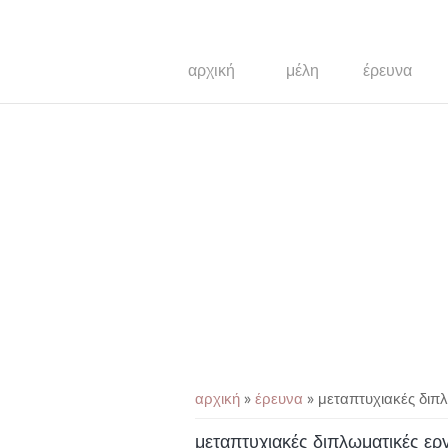
αρχική
μέλη
έρευνα
You are here
αρχική
»
έρευνα
» μεταπτυχιακές διπ
μεταπτυχιακές διπλωματικές ερ